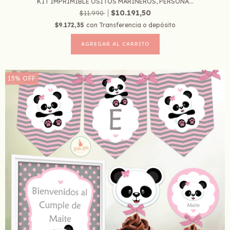
KIT IMPRIMIBLE OSITOS MARINEROS, PERSONA...
$10.191,50
$11.990
$9.172,35
con
Transferencia o depósito
15
%
OFF