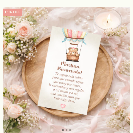
15
%
OFF