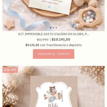
KIT IMPRIMIBLE OSITO VIAJERO EN GLOBO, P...
$10.191,50
$11.990
$9.172,35
con
Transferencia o depósito
15
%
OFF