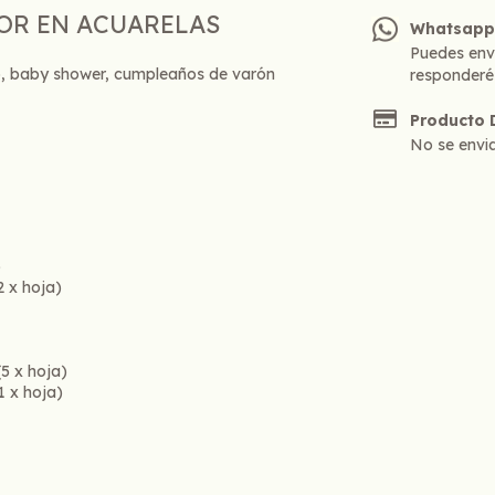
DOR EN ACUARELAS
Whatsap
Puedes env
mo, baby shower, cumpleaños de varón
responderé
Producto D
No se envia
)
2 x hoja)
(5 x hoja)
1 x hoja)