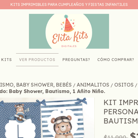
KITS IMPRIMIBLES PARA CUMPLEAÑOS Y FIESTAS INFANTILES
 KITS
VER PRODUCTOS
PREGUNTAS?
CÓMO COMPRAR?
TISMO, BABY SHOWER, BEBÉS
ANIMALITOS
OSITOS
/
/
/
ado: Baby Shower, Bautismo, 1 Añito Niño.
KIT IMP
PERSONA
BAUTISM
$
$11.990