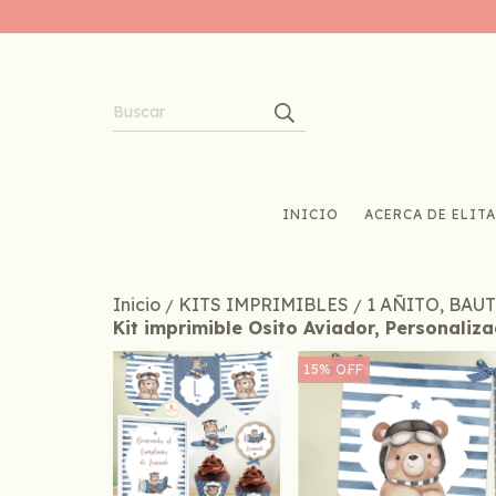
INICIO
ACERCA DE ELITA
Inicio
KITS IMPRIMIBLES
1 AÑITO, BAU
/
/
Kit imprimible Osito Aviador, Personaliz
15
%
OFF