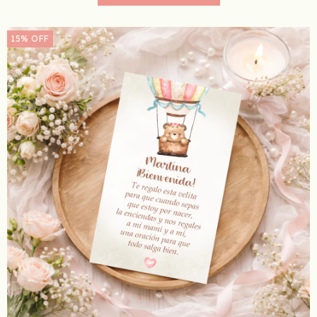
15
%
OFF