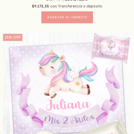
$9.172,35
con
Transferencia o depósito
15
%
OFF