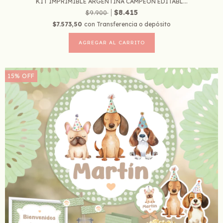
KIT IMPRIMIBLE ARGENTINA CAMPEON EDITABL...
$8.415
$9.900
$7.573,50
con
Transferencia o depósito
15
%
OFF