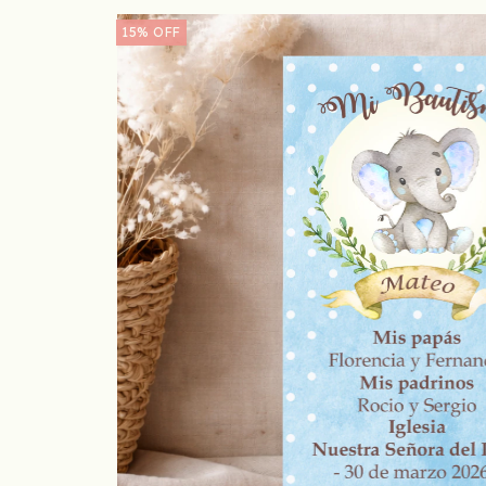
15
%
OFF