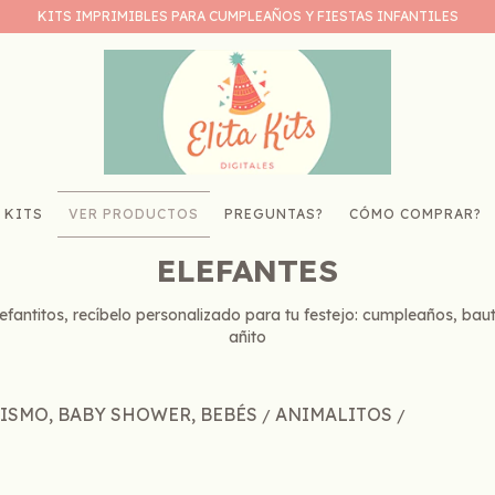
KITS IMPRIMIBLES PARA CUMPLEAÑOS Y FIESTAS INFANTILES
 KITS
VER PRODUCTOS
PREGUNTAS?
CÓMO COMPRAR?
ELEFANTES
lefantitos, recíbelo personalizado para tu festejo: cumpleaños, ba
añito
TISMO, BABY SHOWER, BEBÉS
ANIMALITOS
/
/