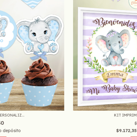
ERSONALIZ...
KIT IMPRIMI
50
$
o depósito
$9.172,3