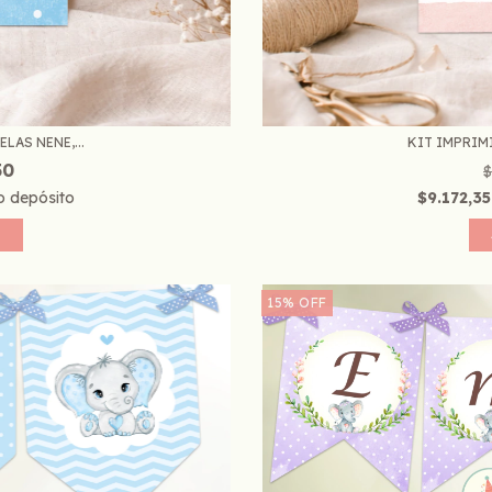
LAS NENE,...
KIT IMPRIMI
50
$
o depósito
$9.172,3
15
%
OFF