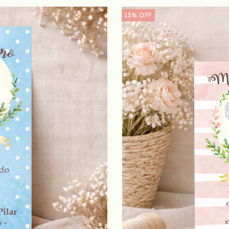
15
%
OFF