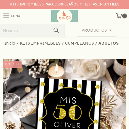
KITS IMPRIMIBLES PARA CUMPLEAÑOS Y FIESTAS INFANTILES
MENÚ
0
PRODUCTOS
Inicio
/
KITS IMPRIMIBLES
/
CUMPLEAÑOS
/
ADULTOS
15
%
OFF