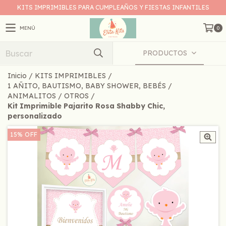
KITS IMPRIMIBLES PARA CUMPLEAÑOS Y FIESTAS INFANTILES
MENÚ
0
PRODUCTOS
Inicio
/
KITS IMPRIMIBLES
/
1 AÑITO, BAUTISMO, BABY SHOWER, BEBÉS
/
ANIMALITOS
/
OTROS
/
Kit Imprimible Pajarito Rosa Shabby Chic,
personalizado
15
%
OFF