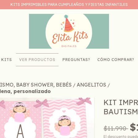
KITS IMPRIMIBLES PARA CUMPLEAÑOS Y FIESTAS INFANTILES
 KITS
VER PRODUCTOS
PREGUNTAS?
CÓMO COMPRAR?
TISMO, BABY SHOWER, BEBÉS
ANGELITOS
/
/
 Nena, personalizado
KIT IMP
BAUTISM
$
$11.990
El descuento pued