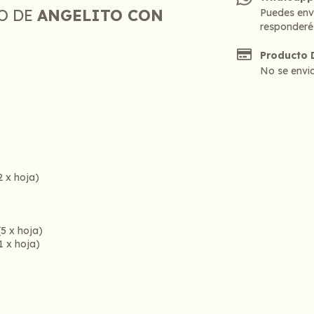
O DE
ANGELITO CON
Puedes env
responderé
Producto D
No se envia
)
2 x hoja)
(5 x hoja)
1 x hoja)