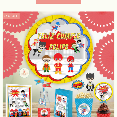
15
%
OFF